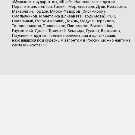
«Мужское государство», «Штабы Навального» и другие.
Перечень иноагентов: Галкин, Моргенштерн, Дудь, Невзоров,
Макаревич, Гордон, Мирон Фёдоров (Оксимирон),
Смольянинов, Монеточка (Елизавета Гардымова), ФБК,
Навальный, Голос Америки, Дождь, Медуза, Верзилов,
Толоконникова, Понасенков, Пивоваров, Быков, Шац,
Глуховский, Долин, Троицкий, Земфира, Гудков, Варламов,
Прусикин и другие. Полный перечень лиц и организаций,
находящихся под судебным запретом в России, можно найти на
сайте Минюста РФ.