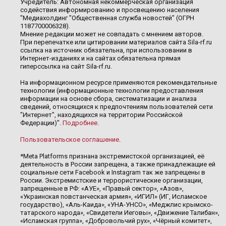
Учредитель: Автономная некоммерческая организация
содействия информированию и просвещению населения
"Медиахолдинг "Общественная служба новостей" (ОГРН
1187700006328).
Мнение редакции может не совпадать с мнением авторов.
При перепечатке или цитировании материалов сайта Sila-rf.ru
ссылка на источник обязательна, при использовании в
Интернет-изданиях и на сайтах обязательна прямая
гиперссылка на сайт Sila-rf.ru.
На информационном ресурсе применяются рекомендательные
технологии (информационные технологии предоставления
информации на основе сбора, систематизации и анализа
сведений, относящихся к предпочтениям пользователей сети
"Интернет", находящихся на территории Российской
Федерации)".
Подробнее
.
Пользовательское соглашение
.
*Meta Platforms признана экстремистской организацией, её
деятельность в России запрещена, а также принадлежащие ей
социальные сети Facebook и Instagram так же запрещены в
России. Экстремистские и террористические организации,
запрещенные в РФ: «АУЕ», «Правый сектор», «Азов»,
«Украинская повстанческая армия», «ИГИЛ» (ИГ, Исламское
государство), «Аль-Каида», «УНА-УНСО», «Меджлис крымско-
татарского народа», «Свидетели Иеговы», «Движение Талибан»,
«Исламская группа», «Добровольчий рух», «Чёрный комитет»,