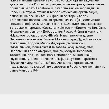
*Meta Platforms признана экстремистской организацией, её
деятельность в России запрещена, а также принадлежащие ей
социальные сети Facebook и Instagram так же запрещены в
России. Экстремистские и террористические организации,
запрещенные в РФ: «АУЕ», «Правый сектор», «Азов»,
«Украинская повстанческая армия», «ИГИЛ» (ИГ, Исламское
государство), «Аль-Каида», «УНА-УНСО», «Меджлис крымско-
татарского народа», «Свидетели Иеговы», «Движение Талибан»,
«Исламская группа», «Добровольчий рух», «Чёрный комитет»,
«Мужское государство», «Штабы Навального» и другие.
Перечень иноагентов: Галкин, Моргенштерн, Дудь, Невзоров,
Макаревич, Гордон, Мирон Фёдоров (Оксимирон),
Смольянинов, Монеточка (Елизавета Гардымова), ФБК,
Навальный, Голос Америки, Дождь, Медуза, Верзилов,
Толоконникова, Понасенков, Пивоваров, Быков, Шац,
Глуховский, Долин, Троицкий, Земфира, Гудков, Варламов,
Прусикин и другие. Полный перечень лиц и организаций,
находящихся под судебным запретом в России, можно найти на
сайте Минюста РФ.