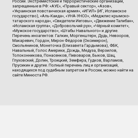
России. Экстремистские и террористические организации,
запрещенные в РФ: «АУЕ», «Правый сектор», «Азов»,
«Украинская повстанческая армия», «ИГИЛ» (ИГ, Исламское
государство), «Аль-Каида», «УНА-УНСО», «Меджлис крымско-
татарского народа», «Свидетели Иеговы», «Движение Талибан»,
«Исламская группа», «Добровольчий рух», «Чёрный комитет»,
«Мужское государство», «Штабы Навального» и другие.
Перечень иноагентов: Галкин, Моргенштерн, Дудь, Невзоров,
Макаревич, Гордон, Мирон Фёдоров (Оксимирон),
Смольянинов, Монеточка (Елизавета Гардымова), ФБК,
Навальный, Голос Америки, Дождь, Медуза, Верзилов,
Толоконникова, Понасенков, Пивоваров, Быков, Шац,
Глуховский, Долин, Троицкий, Земфира, Гудков, Варламов,
Прусикин и другие. Полный перечень лиц и организаций,
находящихся под судебным запретом в России, можно найти на
сайте Минюста РФ.