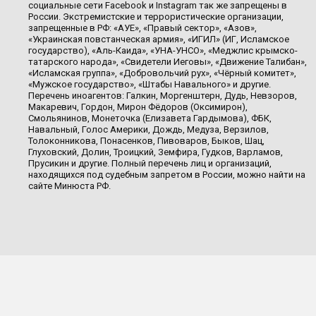
социальные сети Facebook и Instagram так же запрещены в
России. Экстремистские и террористические организации,
запрещенные в РФ: «АУЕ», «Правый сектор», «Азов»,
«Украинская повстанческая армия», «ИГИЛ» (ИГ, Исламское
государство), «Аль-Каида», «УНА-УНСО», «Меджлис крымско-
татарского народа», «Свидетели Иеговы», «Движение Талибан»,
«Исламская группа», «Добровольчий рух», «Чёрный комитет»,
«Мужское государство», «Штабы Навального» и другие.
Перечень иноагентов: Галкин, Моргенштерн, Дудь, Невзоров,
Макаревич, Гордон, Мирон Фёдоров (Оксимирон),
Смольянинов, Монеточка (Елизавета Гардымова), ФБК,
Навальный, Голос Америки, Дождь, Медуза, Верзилов,
Толоконникова, Понасенков, Пивоваров, Быков, Шац,
Глуховский, Долин, Троицкий, Земфира, Гудков, Варламов,
Прусикин и другие. Полный перечень лиц и организаций,
находящихся под судебным запретом в России, можно найти на
сайте Минюста РФ.