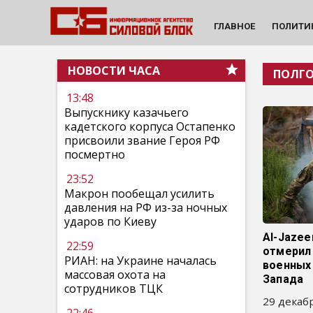
ГЛАВНОЕ
ПОЛИТИ
НОВОСТИ ЧАСА
ПОЛГ
13:48
Выпускнику казачьего
кадетского корпуса Остапенко
присвоили звание Героя РФ
посмертно
23:52
Макрон пообещал усилить
давления на РФ из-за ночных
ударов по Киеву
Al-Jazee
22:59
отмерил
РИАН: на Украине началась
военных
массовая охота на
Запада
сотрудников ТЦК
29 декабр