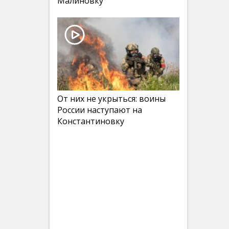
Малиновку
От них не укрыться: воины
России наступают на
Константиновку