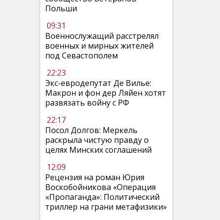
Польши
09:31
Военнослужащий расстрелял
военных и мирных жителей
под Севастополем
22:23
Экс-евродепутат Де Вилье:
Макрон и фон дер Ляйен хотят
развязать войну с РФ
22:17
Посол Долгов: Меркель
раскрыла чистую правду о
целях Минских соглашений
12:09
Рецензия на роман Юрия
Воскобойникова «Операция
«Пропаганда»: Политический
триллер на грани метафизики»