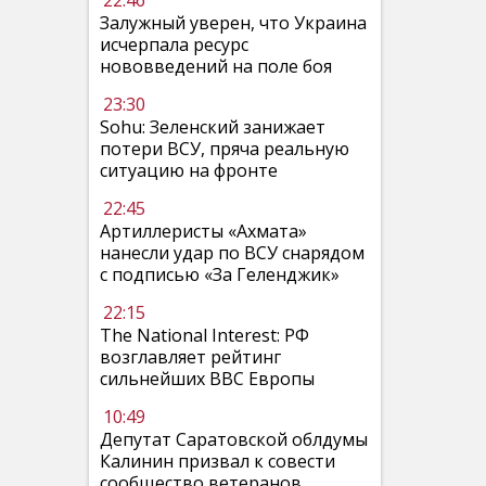
22:46
Залужный уверен, что Украина
исчерпала ресурс
нововведений на поле боя
23:30
Sohu: Зеленский занижает
потери ВСУ, пряча реальную
ситуацию на фронте
22:45
Артиллеристы «Ахмата»
нанесли удар по ВСУ снарядом
с подписью «За Геленджик»
22:15
The National Interest: РФ
возглавляет рейтинг
сильнейших ВВС Европы
10:49
Депутат Саратовской облдумы
Калинин призвал к совести
сообщество ветеранов