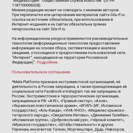
"Медиахолдинг "Общественная служба новостей" (ОГРН
1187700006328).
Мнение редакции может не совпадать с мнением авторов.
При перепечатке или цитировании материалов сайта Sila-rf.ru
ссылка на источник обязательна, при использовании в
Интернет-изданиях и на сайтах обязательна прямая
гиперссылка на сайт Sila-rf.ru.
На информационном ресурсе применяются рекомендательные
технологии (информационные технологии предоставления
информации на основе сбора, систематизации и анализа
сведений, относящихся к предпочтениям пользователей сети
"Интернет", находящихся на территории Российской
Федерации)".
Подробнее
.
Пользовательское соглашение
.
*Meta Platforms признана экстремистской организацией, её
деятельность в России запрещена, а также принадлежащие ей
социальные сети Facebook и Instagram так же запрещены в
России. Экстремистские и террористические организации,
запрещенные в РФ: «АУЕ», «Правый сектор», «Азов»,
«Украинская повстанческая армия», «ИГИЛ» (ИГ, Исламское
государство), «Аль-Каида», «УНА-УНСО», «Меджлис крымско-
татарского народа», «Свидетели Иеговы», «Движение Талибан»,
«Исламская группа», «Добровольчий рух», «Чёрный комитет»,
«Мужское государство», «Штабы Навального» и другие.
Перечень иноагентов: Галкин, Моргенштерн, Дудь, Невзоров,