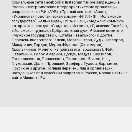
социальные сети Facebook и Instagram так же запрещены в
России. Экстремистские и террористические организации,
запрещенные в РФ: «АУЕ», «Правый сектор», «Азов»,
«Украинская повстанческая армия», «ИГИЛ» (ИГ, Исламское
государство), «Аль-Каида», «УНА-УНСО», «Меджлис крымско-
татарского народа», «Свидетели Иеговы», «Движение Талибан»,
«Исламская группа», «Добровольчий рух», «Чёрный комитет»,
«Мужское государство», «Штабы Навального» и другие.
Перечень иноагентов: Галкин, Моргенштерн, Дудь, Невзоров,
Макаревич, Гордон, Мирон Фёдоров (Оксимирон),
Смольянинов, Монеточка (Елизавета Гардымова), ФБК,
Навальный, Голос Америки, Дождь, Медуза, Верзилов,
Толоконникова, Понасенков, Пивоваров, Быков, Шац,
Глуховский, Долин, Троицкий, Земфира, Гудков, Варламов,
Прусикин и другие. Полный перечень лиц и организаций,
находящихся под судебным запретом в России, можно найти на
сайте Минюста РФ.