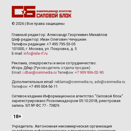
© 2026 | Все права защищены
Главный редактор: Александр Георгиевич Михайлов
Шеф-редактор: Иван Олегович Чечушкин.
Телефон редакции: +7 495 795-53-05
101000, г. Москва, ул. Покровка, д. 5
E-mail:
info@sila-rf.ru
Реклама, спецпроекты и иное сотрудничество:
Игорь Дбар
(Руководитель отдела продаж)
Email:
i.dbar@osnmedia.ru
Телефон:
+7 909 936-02-90
Дополнительные email:
reklama@osnmedia.ru
,
adv@osnmedia.ru
Телефон:
+7 495 004-56-11
Сетевое издание Информационное агентство "Силовой блок"
зарегистрировано Роскомнадзором 05.10.2018, реестровая
запись ЭЛ № ФС 77 - 73829.
18+
Учредитель: Автономная некоммерческая организация
содействия информированию и просвещению населения