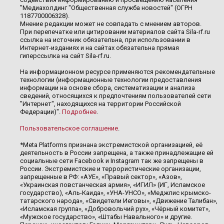
"Медиахолдинг "Общественная служба новостей" (ОГРН
1187700006328).
Мнение редакции может не совпадать с мнением авторов.
При перепечатке или цитировании материалов сайта Sila-rf.ru
ссылка на источник обязательна, при использовании в
Интернет-изданиях и на сайтах обязательна прямая
гиперссылка на сайт Sila-rf.ru.
На информационном ресурсе применяются рекомендательные
технологии (информационные технологии предоставления
информации на основе сбора, систематизации и анализа
сведений, относящихся к предпочтениям пользователей сети
"Интернет", находящихся на территории Российской
Федерации)".
Подробнее
.
Пользовательское соглашение
.
*Meta Platforms признана экстремистской организацией, её
деятельность в России запрещена, а также принадлежащие ей
социальные сети Facebook и Instagram так же запрещены в
России. Экстремистские и террористические организации,
запрещенные в РФ: «АУЕ», «Правый сектор», «Азов»,
«Украинская повстанческая армия», «ИГИЛ» (ИГ, Исламское
государство), «Аль-Каида», «УНА-УНСО», «Меджлис крымско-
татарского народа», «Свидетели Иеговы», «Движение Талибан»,
«Исламская группа», «Добровольчий рух», «Чёрный комитет»,
«Мужское государство», «Штабы Навального» и другие.