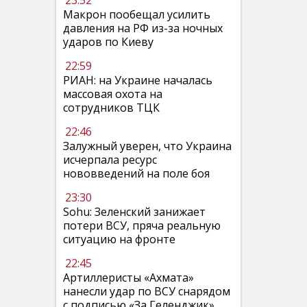
23:52
Макрон пообещал усилить
давления на РФ из-за ночных
ударов по Киеву
22:59
РИАН: на Украине началась
массовая охота на
сотрудников ТЦК
22:46
Залужный уверен, что Украина
исчерпала ресурс
нововведений на поле боя
23:30
Sohu: Зеленский занижает
потери ВСУ, пряча реальную
ситуацию на фронте
22:45
Артиллеристы «Ахмата»
нанесли удар по ВСУ снарядом
с подписью «За Геленджик»