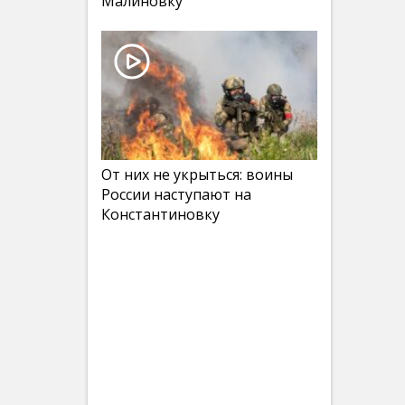
Малиновку
От них не укрыться: воины
России наступают на
Константиновку