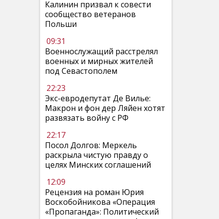
Калинин призвал к совести
сообщество ветеранов
Польши
09:31
Военнослужащий расстрелял
военных и мирных жителей
под Севастополем
22:23
Экс-евродепутат Де Вилье:
Макрон и фон дер Ляйен хотят
развязать войну с РФ
22:17
Посол Долгов: Меркель
раскрыла чистую правду о
целях Минских соглашений
12:09
Рецензия на роман Юрия
Воскобойникова «Операция
«Пропаганда»: Политический