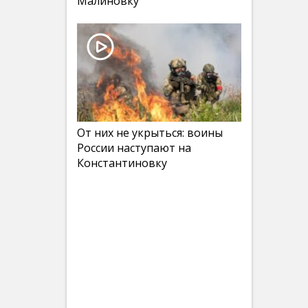
Малиновку
От них не укрыться: воины
России наступают на
Константиновку