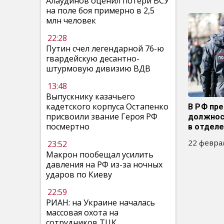
Алаудинов оценил потери ВСУ
на поле боя примерно в 2,5
млн человек
22:28
Путин счел легендарной 76-ю
гвардейскую десантно-
штурмовую дивизию ВДВ
13:48
Выпускнику казачьего
кадетского корпуса Остапенко
В РФ пр
присвоили звание Героя РФ
должнос
посмертно
в отделе
22 феврал
23:52
Макрон пообещал усилить
давления на РФ из-за ночных
ударов по Киеву
22:59
РИАН: на Украине началась
массовая охота на
сотрудников ТЦК