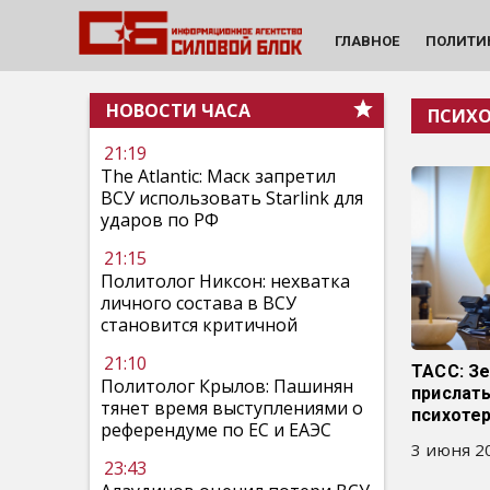
ГЛАВНОЕ
ПОЛИТИ
НОВОСТИ ЧАСА
ПСИХ
21:19
The Atlantic: Маск запретил
ВСУ использовать Starlink для
ударов по РФ
21:15
Политолог Никсон: нехватка
личного состава в ВСУ
становится критичной
21:10
ТАСС: З
Политолог Крылов: Пашинян
прислат
тянет время выступлениями о
психоте
референдуме по ЕС и ЕАЭС
3 июня 20
23:43