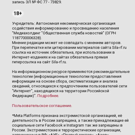
запись ЭЛ № ФС 77 - 73829.
18+
Учредитель: Автономная некоммерческая организация
содействия информированию и просвещению населения
"Медиахолдинг "Общественная служба новостей" (ОГРН
1187700006328).
Мнение редакции может не совпадать с мнением авторов.
При перепечатке или цитировании материалов сайта Sila-rf.ru
ссылка на источник обязательна, при использовании в
Интернет-изданиях и на сайтах обязательна прямая
гиперссылка на сайт Sila-rf.ru.
На информационном ресурсе применяются рекомендательные
технологии (информационные технологии предоставления
информации на основе сбора, систематизации и анализа
сведений, относящихся к предпочтениям пользователей сети
"Интернет", находящихся на территории Российской
Федерации)".
Подробнее
.
Пользовательское соглашение
.
*Meta Platforms признана экстремистской организацией, её
деятельность в России запрещена, а также принадлежащие ей
социальные сети Facebook и Instagram так же запрещены в
России. Экстремистские и террористические организации,
запрещенные в РФ: «АУЕ», «Правый сектор», «Азов»,