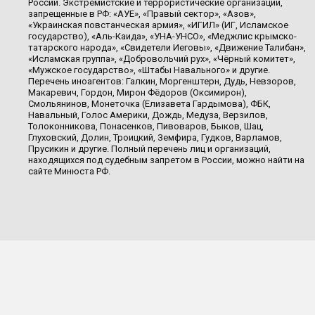
России. Экстремистские и террористические организации,
запрещенные в РФ: «АУЕ», «Правый сектор», «Азов»,
«Украинская повстанческая армия», «ИГИЛ» (ИГ, Исламское
государство), «Аль-Каида», «УНА-УНСО», «Меджлис крымско-
татарского народа», «Свидетели Иеговы», «Движение Талибан»,
«Исламская группа», «Добровольчий рух», «Чёрный комитет»,
«Мужское государство», «Штабы Навального» и другие.
Перечень иноагентов: Галкин, Моргенштерн, Дудь, Невзоров,
Макаревич, Гордон, Мирон Фёдоров (Оксимирон),
Смольянинов, Монеточка (Елизавета Гардымова), ФБК,
Навальный, Голос Америки, Дождь, Медуза, Верзилов,
Толоконникова, Понасенков, Пивоваров, Быков, Шац,
Глуховский, Долин, Троицкий, Земфира, Гудков, Варламов,
Прусикин и другие. Полный перечень лиц и организаций,
находящихся под судебным запретом в России, можно найти на
сайте Минюста РФ.