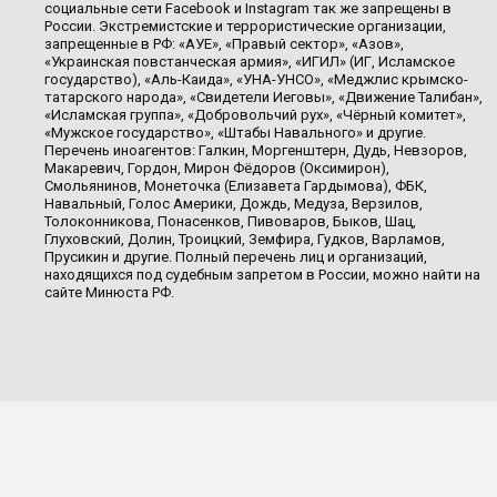
социальные сети Facebook и Instagram так же запрещены в
России. Экстремистские и террористические организации,
запрещенные в РФ: «АУЕ», «Правый сектор», «Азов»,
«Украинская повстанческая армия», «ИГИЛ» (ИГ, Исламское
государство), «Аль-Каида», «УНА-УНСО», «Меджлис крымско-
татарского народа», «Свидетели Иеговы», «Движение Талибан»,
«Исламская группа», «Добровольчий рух», «Чёрный комитет»,
«Мужское государство», «Штабы Навального» и другие.
Перечень иноагентов: Галкин, Моргенштерн, Дудь, Невзоров,
Макаревич, Гордон, Мирон Фёдоров (Оксимирон),
Смольянинов, Монеточка (Елизавета Гардымова), ФБК,
Навальный, Голос Америки, Дождь, Медуза, Верзилов,
Толоконникова, Понасенков, Пивоваров, Быков, Шац,
Глуховский, Долин, Троицкий, Земфира, Гудков, Варламов,
Прусикин и другие. Полный перечень лиц и организаций,
находящихся под судебным запретом в России, можно найти на
сайте Минюста РФ.