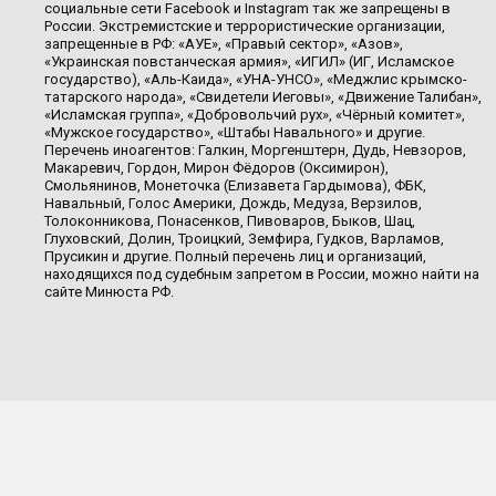
социальные сети Facebook и Instagram так же запрещены в
России. Экстремистские и террористические организации,
запрещенные в РФ: «АУЕ», «Правый сектор», «Азов»,
«Украинская повстанческая армия», «ИГИЛ» (ИГ, Исламское
государство), «Аль-Каида», «УНА-УНСО», «Меджлис крымско-
татарского народа», «Свидетели Иеговы», «Движение Талибан»,
«Исламская группа», «Добровольчий рух», «Чёрный комитет»,
«Мужское государство», «Штабы Навального» и другие.
Перечень иноагентов: Галкин, Моргенштерн, Дудь, Невзоров,
Макаревич, Гордон, Мирон Фёдоров (Оксимирон),
Смольянинов, Монеточка (Елизавета Гардымова), ФБК,
Навальный, Голос Америки, Дождь, Медуза, Верзилов,
Толоконникова, Понасенков, Пивоваров, Быков, Шац,
Глуховский, Долин, Троицкий, Земфира, Гудков, Варламов,
Прусикин и другие. Полный перечень лиц и организаций,
находящихся под судебным запретом в России, можно найти на
сайте Минюста РФ.