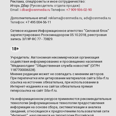
Реклама, спецпроекты и иное сотрудничество:
Игорь Дбар
(Руководитель отдела продаж)
Email:
i.dbar@osnmedia.ru
Телефон:
+7 909 936-02-90
Дополнительные email:
reklama@osnmedia.ru
,
adv@osnmedia.ru
Телефон:
+7 495 004-56-11
Сетевое издание Информационное агентство "Силовой блок"
зарегистрировано Роскомнадзором 05.10.2018, реестровая
запись ЭЛ № ФС 77 - 73829.
18+
Учредитель: Автономная некоммерческая организация
содействия информированию и просвещению населения
"Медиахолдинг "Общественная служба новостей" (ОГРН
1187700006328).
Мнение редакции может не совпадать с мнением авторов.
При перепечатке или цитировании материалов сайта Sila-rf.ru
ссылка на источник обязательна, при использовании в
Интернет-изданиях и на сайтах обязательна прямая
гиперссылка на сайт Sila-rf.ru.
На информационном ресурсе применяются рекомендательные
технологии (информационные технологии предоставления
информации на основе сбора, систематизации и анализа
сведений, относящихся к предпочтениям пользователей сети
"Интернет", находящихся на территории Российской