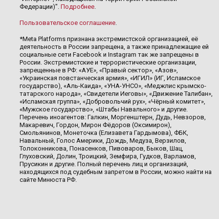
Федерации)".
Подробнее
.
Пользовательское соглашение
.
*Meta Platforms признана экстремистской организацией, её
деятельность в России запрещена, а также принадлежащие ей
социальные сети Facebook и Instagram так же запрещены в
России. Экстремистские и террористические организации,
запрещенные в РФ: «АУЕ», «Правый сектор», «Азов»,
«Украинская повстанческая армия», «ИГИЛ» (ИГ, Исламское
государство), «Аль-Каида», «УНА-УНСО», «Меджлис крымско-
татарского народа», «Свидетели Иеговы», «Движение Талибан»,
«Исламская группа», «Добровольчий рух», «Чёрный комитет»,
«Мужское государство», «Штабы Навального» и другие.
Перечень иноагентов: Галкин, Моргенштерн, Дудь, Невзоров,
Макаревич, Гордон, Мирон Фёдоров (Оксимирон),
Смольянинов, Монеточка (Елизавета Гардымова), ФБК,
Навальный, Голос Америки, Дождь, Медуза, Верзилов,
Толоконникова, Понасенков, Пивоваров, Быков, Шац,
Глуховский, Долин, Троицкий, Земфира, Гудков, Варламов,
Прусикин и другие. Полный перечень лиц и организаций,
находящихся под судебным запретом в России, можно найти на
сайте Минюста РФ.