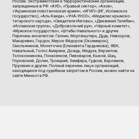
России. Экстремистские и террористические организации,
запрещенные в РФ: «АУЕ», «Правый сектор», «Азов»,
«Украинская повстанческая армия», «ИГИЛ» (ИГ, Исламское
государство), «Аль-Каида», «УНА-УНСО», «Меджлис крымско-
татарского народа», «Свидетели Иеговы», «Движение Талибан»,
«Исламская группа», «Добровольчий рух», «Чёрный комитет»,
«Мужское государство», «Штабы Навального» и другие.
Перечень иноагентов: Галкин, Моргенштерн, Дудь, Невзоров,
Макаревич, Гордон, Мирон Фёдоров (Оксимирон),
Смольянинов, Монеточка (Елизавета Гардымова), ФБК,
Навальный, Голос Америки, Дождь, Медуза, Верзилов,
Толоконникова, Понасенков, Пивоваров, Быков, Шац,
Глуховский, Долин, Троицкий, Земфира, Гудков, Варламов,
Прусикин и другие. Полный перечень лиц и организаций,
находящихся под судебным запретом в России, можно найти на
сайте Минюста РФ.