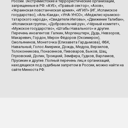
России. Экстремистские и террористические организации,
запрещенные в РФ: «АУЕ», «Правый сектор», «Азов»,
«Украинская повстанческая армия», «ИГИЛ» (ИГ, Исламское
государство), «Аль-Каида», «УНА-УНСО», «Меджлис крымско-
татарского народа», «Свидетели Иеговы», «Движение Талибан»,
«Исламская группа», «Добровольчий рух», «Чёрный комитет»,
«Мужское государство», «Штабы Навального» и другие.
Перечень иноагентов: Галкин, Моргенштерн, Дудь, Невзоров,
Макаревич, Гордон, Мирон Фёдоров (Оксимирон),
Смольянинов, Монеточка (Елизавета Гардымова), ФБК,
Навальный, Голос Америки, Дождь, Медуза, Верзилов,
Толоконникова, Понасенков, Пивоваров, Быков, Шац,
Глуховский, Долин, Троицкий, Земфира, Гудков, Варламов,
Прусикин и другие. Полный перечень лиц и организаций,
находящихся под судебным запретом в России, можно найти на
сайте Минюста РФ.