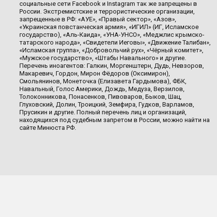
социальные сети Facebook и Instagram так же запрещены в
России. Экстремистские и террористические организации,
запрещенные в РФ: «АУЕ», «Правый сектор», «Азов»,
«Украинская повстанческая армия», «ИГИЛ» (ИГ, Исламское
государство), «Аль-Каида», «УНА-УНСО», «Меджлис крымско-
татарского народа», «Свидетели Иеговы», «Движение Талибан»,
«Исламская группа», «Добровольчий рух», «Чёрный комитет»,
«Мужское государство», «Штабы Навального» и другие.
Перечень иноагентов: Галкин, Моргенштерн, Дудь, Невзоров,
Макаревич, Гордон, Мирон Фёдоров (Оксимирон),
Смольянинов, Монеточка (Елизавета Гардымова), ФБК,
Навальный, Голос Америки, Дождь, Медуза, Верзилов,
Толоконникова, Понасенков, Пивоваров, Быков, Шац,
Глуховский, Долин, Троицкий, Земфира, Гудков, Варламов,
Прусикин и другие. Полный перечень лиц и организаций,
находящихся под судебным запретом в России, можно найти на
сайте Минюста РФ.