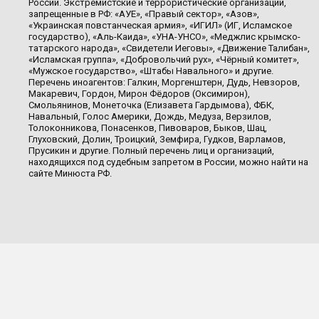
России. Экстремистские и террористические организации,
запрещенные в РФ: «АУЕ», «Правый сектор», «Азов»,
«Украинская повстанческая армия», «ИГИЛ» (ИГ, Исламское
государство), «Аль-Каида», «УНА-УНСО», «Меджлис крымско-
татарского народа», «Свидетели Иеговы», «Движение Талибан»,
«Исламская группа», «Добровольчий рух», «Чёрный комитет»,
«Мужское государство», «Штабы Навального» и другие.
Перечень иноагентов: Галкин, Моргенштерн, Дудь, Невзоров,
Макаревич, Гордон, Мирон Фёдоров (Оксимирон),
Смольянинов, Монеточка (Елизавета Гардымова), ФБК,
Навальный, Голос Америки, Дождь, Медуза, Верзилов,
Толоконникова, Понасенков, Пивоваров, Быков, Шац,
Глуховский, Долин, Троицкий, Земфира, Гудков, Варламов,
Прусикин и другие. Полный перечень лиц и организаций,
находящихся под судебным запретом в России, можно найти на
сайте Минюста РФ.