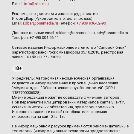
E-mail:
info@sila-rf.ru
Реклама, спецпроекты и иное сотрудничество:
Игорь Дбар
(Руководитель отдела продаж)
Email:
i.dbar@osnmedia.ru
Телефон:
+7 909 936-02-90
Дополнительные email:
reklama@osnmedia.ru
,
adv@osnmedia.ru
Телефон:
+7 495 004-56-11
Сетевое издание Информационное агентство "Силовой блок"
зарегистрировано Роскомнадзором 05.10.2018, реестровая
запись ЭЛ № ФС 77 - 73829.
18+
Учредитель: Автономная некоммерческая организация
содействия информированию и просвещению населения
"Медиахолдинг "Общественная служба новостей" (ОГРН
1187700006328).
Мнение редакции может не совпадать с мнением авторов.
При перепечатке или цитировании материалов сайта Sila-rf.ru
ссылка на источник обязательна, при использовании в
Интернет-изданиях и на сайтах обязательна прямая
гиперссылка на сайт Sila-rf.ru.
На информационном ресурсе применяются рекомендательные
технологии (информационные технологии предоставления