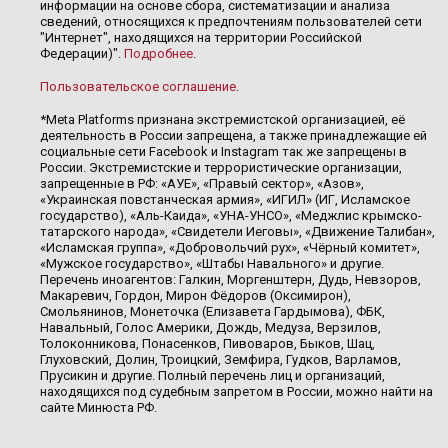
информации на основе сбора, систематизации и анализа
сведений, относящихся к предпочтениям пользователей сети
"Интернет", находящихся на территории Российской
Федерации)".
Подробнее
.
Пользовательское соглашение
.
*Meta Platforms признана экстремистской организацией, её
деятельность в России запрещена, а также принадлежащие ей
социальные сети Facebook и Instagram так же запрещены в
России. Экстремистские и террористические организации,
запрещенные в РФ: «АУЕ», «Правый сектор», «Азов»,
«Украинская повстанческая армия», «ИГИЛ» (ИГ, Исламское
государство), «Аль-Каида», «УНА-УНСО», «Меджлис крымско-
татарского народа», «Свидетели Иеговы», «Движение Талибан»,
«Исламская группа», «Добровольчий рух», «Чёрный комитет»,
«Мужское государство», «Штабы Навального» и другие.
Перечень иноагентов: Галкин, Моргенштерн, Дудь, Невзоров,
Макаревич, Гордон, Мирон Фёдоров (Оксимирон),
Смольянинов, Монеточка (Елизавета Гардымова), ФБК,
Навальный, Голос Америки, Дождь, Медуза, Верзилов,
Толоконникова, Понасенков, Пивоваров, Быков, Шац,
Глуховский, Долин, Троицкий, Земфира, Гудков, Варламов,
Прусикин и другие. Полный перечень лиц и организаций,
находящихся под судебным запретом в России, можно найти на
сайте Минюста РФ.