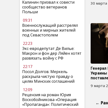
Калинин призвал к совести
30 марта 
сообщество ветеранов
Польши
09:31
Военнослужащий расстрелял
военных и мирных жителей
под Севастополем
22:23
Экс-евродепутат Де Вилье:
Макрон и фон дер Ляйен хотят
развязать войну с РФ
22:17
Генерал 
Посол Долгов: Меркель
Украины 
раскрыла чистую правду о
поставл
целях Минских соглашений
9 марта 2
12:09
Рецензия на роман Юрия
Воскобойникова «Операция
← Ра
«Пропаганда»: Политический