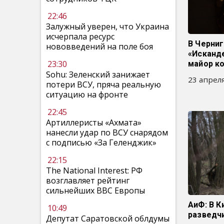
22:46
Залужный уверен, что Украина
исчерпала ресурс
В Черни
нововведений на поле боя
«Исканд
23:30
майор к
Sohu: Зеленский занижает
23 апреля
потери ВСУ, пряча реальную
ситуацию на фронте
22:45
Артиллеристы «Ахмата»
нанесли удар по ВСУ снарядом
с подписью «За Геленджик»
22:15
The National Interest: РФ
возглавляет рейтинг
сильнейших ВВС Европы
АиФ: В К
10:49
разведчи
Депутат Саратовской облдумы