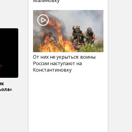
Малиновку
От них не укрыться: воины
России наступают на
Константиновку
ик
ьола»