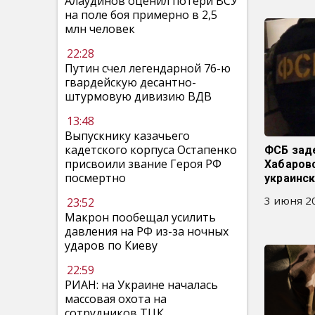
Алаудинов оценил потери ВСУ
на поле боя примерно в 2,5
млн человек
22:28
Путин счел легендарной 76-ю
гвардейскую десантно-
штурмовую дивизию ВДВ
13:48
Выпускнику казачьего
кадетского корпуса Остапенко
ФСБ зад
присвоили звание Героя РФ
Хабаровс
посмертно
украинс
3 июня 20
23:52
Макрон пообещал усилить
давления на РФ из-за ночных
ударов по Киеву
22:59
РИАН: на Украине началась
массовая охота на
сотрудников ТЦК