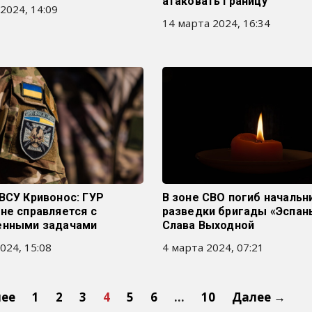
атаковать границу
2024, 14:09
14 марта 2024, 16:34
ВСУ Кривонос: ГУР
В зоне СВО погиб начальн
не справляется с
разведки бригады «Эспан
енными задачами
Слава Выходной
024, 15:08
4 марта 2024, 07:21
нее
1
2
3
4
5
6
…
10
Далее →