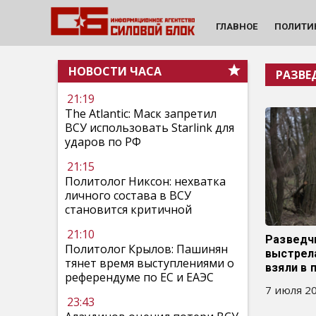
ГЛАВНОЕ
ПОЛИТИ
НОВОСТИ ЧАСА
РАЗВЕ
21:19
The Atlantic: Маск запретил
ВСУ использовать Starlink для
ударов по РФ
21:15
Политолог Никсон: нехватка
личного состава в ВСУ
становится критичной
21:10
Разведч
Политолог Крылов: Пашинян
выстрела
тянет время выступлениями о
взяли в 
референдуме по ЕС и ЕАЭС
7 июля 20
23:43