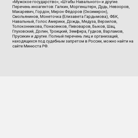
«Мужское государство», «Штабы Навального» и другие.
Перечень иноагентов: Галкин, Моргенштерн, Дудь, Невзоров,
Макаревич, Гордон, Мирон Фёдоров (Оксимирон),
Смольянинов, Монеточка (Елизавета Гардымова), ФБК,
Навальный, Голос Америки, Дождь, Медуза, Верзилов,
Толоконникова, Понасенков, Пивоваров, Быков, Шац,
Глуховский, Долин, Троицкий, Земфира, Гудков, Варламов,
Прусикин и другие. Полный перечень лиц и организаций,
находящихся под судебным запретом в России, можно найти на
сайте Минюста РФ.