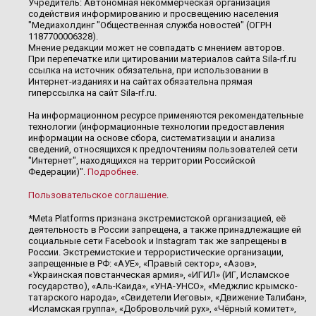
Учредитель: Автономная некоммерческая организация
содействия информированию и просвещению населения
"Медиахолдинг "Общественная служба новостей" (ОГРН
1187700006328).
Мнение редакции может не совпадать с мнением авторов.
При перепечатке или цитировании материалов сайта Sila-rf.ru
ссылка на источник обязательна, при использовании в
Интернет-изданиях и на сайтах обязательна прямая
гиперссылка на сайт Sila-rf.ru.
На информационном ресурсе применяются рекомендательные
технологии (информационные технологии предоставления
информации на основе сбора, систематизации и анализа
сведений, относящихся к предпочтениям пользователей сети
"Интернет", находящихся на территории Российской
Федерации)".
Подробнее
.
Пользовательское соглашение
.
*Meta Platforms признана экстремистской организацией, её
деятельность в России запрещена, а также принадлежащие ей
социальные сети Facebook и Instagram так же запрещены в
России. Экстремистские и террористические организации,
запрещенные в РФ: «АУЕ», «Правый сектор», «Азов»,
«Украинская повстанческая армия», «ИГИЛ» (ИГ, Исламское
государство), «Аль-Каида», «УНА-УНСО», «Меджлис крымско-
татарского народа», «Свидетели Иеговы», «Движение Талибан»,
«Исламская группа», «Добровольчий рух», «Чёрный комитет»,