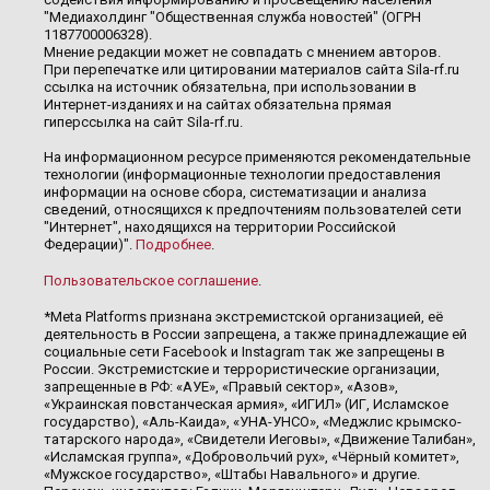
"Медиахолдинг "Общественная служба новостей" (ОГРН
1187700006328).
Мнение редакции может не совпадать с мнением авторов.
При перепечатке или цитировании материалов сайта Sila-rf.ru
ссылка на источник обязательна, при использовании в
Интернет-изданиях и на сайтах обязательна прямая
гиперссылка на сайт Sila-rf.ru.
На информационном ресурсе применяются рекомендательные
технологии (информационные технологии предоставления
информации на основе сбора, систематизации и анализа
сведений, относящихся к предпочтениям пользователей сети
"Интернет", находящихся на территории Российской
Федерации)".
Подробнее
.
Пользовательское соглашение
.
*Meta Platforms признана экстремистской организацией, её
деятельность в России запрещена, а также принадлежащие ей
социальные сети Facebook и Instagram так же запрещены в
России. Экстремистские и террористические организации,
запрещенные в РФ: «АУЕ», «Правый сектор», «Азов»,
«Украинская повстанческая армия», «ИГИЛ» (ИГ, Исламское
государство), «Аль-Каида», «УНА-УНСО», «Меджлис крымско-
татарского народа», «Свидетели Иеговы», «Движение Талибан»,
«Исламская группа», «Добровольчий рух», «Чёрный комитет»,
«Мужское государство», «Штабы Навального» и другие.