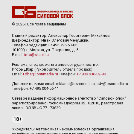
© 2026 | Все права защищены
Главный редактор: Александр Георгиевич Михайлов
Шеф-редактор: Иван Олегович Чечушкин.
Телефон редакции: +7 495 795-53-05
101000, г. Москва, ул. Покровка, д. 5
E-mail:
info@sila-rf.ru
Реклама, спецпроекты и иное сотрудничество:
Игорь Дбар
(Руководитель отдела продаж)
Email:
i.dbar@osnmedia.ru
Телефон:
+7 909 936-02-90
Дополнительные email:
reklama@osnmedia.ru
,
adv@osnmedia.ru
Телефон:
+7 495 004-56-11
Сетевое издание Информационное агентство "Силовой блок"
зарегистрировано Роскомнадзором 05.10.2018, реестровая
запись ЭЛ № ФС 77 - 73829.
18+
Учредитель: Автономная некоммерческая организация
содействия информированию и просвещению населения