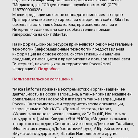
"Медиахолдинг "Общественная служба новостей" (ОГРН
1187700006328).
Мнение редакции может не совпадать с мнением авторов.
При перепечатке или цитировании материалов сайта Sila-rf.ru
ссылка на источник обязательна, при использовании в
Интернет-изданиях и на сайтах обязательна прямая
гиперссылка на сайт Sila-rf.ru.
На информационном ресурсе применяются рекомендательные
технологии (информационные технологии предоставления
информации на основе сбора, систематизации и анализа
сведений, относящихся к предпочтениям пользователей сети
"Интернет", находящихся на территории Российской
Федерации)".
Подробнее
.
Пользовательское соглашение
.
*Meta Platforms признана экстремистской организацией, её
деятельность в России запрещена, а также принадлежащие ей
социальные сети Facebook и Instagram так же запрещены в
России. Экстремистские и террористические организации,
запрещенные в РФ: «АУЕ», «Правый сектор», «Азов»,
«Украинская повстанческая армия», «ИГИЛ» (ИГ, Исламское
государство), «Аль-Каида», «УНА-УНСО», «Меджлис крымско-
татарского народа», «Свидетели Иеговы», «Движение Талибан»,
«Исламская группа», «Добровольчий рух», «Чёрный комитет»,
«Мужское государство», «Штабы Навального» и другие.