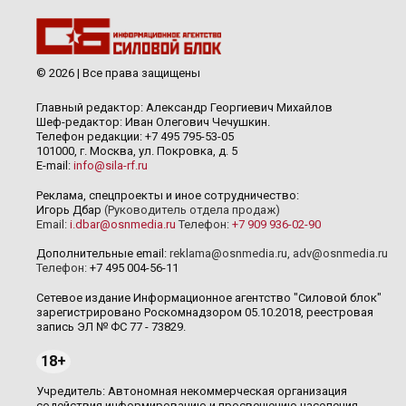
© 2026 | Все права защищены
Главный редактор: Александр Георгиевич Михайлов
Шеф-редактор: Иван Олегович Чечушкин.
Телефон редакции: +7 495 795-53-05
101000, г. Москва, ул. Покровка, д. 5
E-mail:
info@sila-rf.ru
Реклама, спецпроекты и иное сотрудничество:
Игорь Дбар
(Руководитель отдела продаж)
Email:
i.dbar@osnmedia.ru
Телефон:
+7 909 936-02-90
Дополнительные email:
reklama@osnmedia.ru
,
adv@osnmedia.ru
Телефон:
+7 495 004-56-11
Сетевое издание Информационное агентство "Силовой блок"
зарегистрировано Роскомнадзором 05.10.2018, реестровая
запись ЭЛ № ФС 77 - 73829.
18+
Учредитель: Автономная некоммерческая организация
содействия информированию и просвещению населения