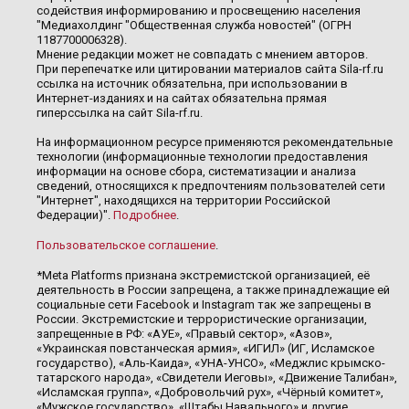
содействия информированию и просвещению населения
"Медиахолдинг "Общественная служба новостей" (ОГРН
1187700006328).
Мнение редакции может не совпадать с мнением авторов.
При перепечатке или цитировании материалов сайта Sila-rf.ru
ссылка на источник обязательна, при использовании в
Интернет-изданиях и на сайтах обязательна прямая
гиперссылка на сайт Sila-rf.ru.
На информационном ресурсе применяются рекомендательные
технологии (информационные технологии предоставления
информации на основе сбора, систематизации и анализа
сведений, относящихся к предпочтениям пользователей сети
"Интернет", находящихся на территории Российской
Федерации)".
Подробнее
.
Пользовательское соглашение
.
*Meta Platforms признана экстремистской организацией, её
деятельность в России запрещена, а также принадлежащие ей
социальные сети Facebook и Instagram так же запрещены в
России. Экстремистские и террористические организации,
запрещенные в РФ: «АУЕ», «Правый сектор», «Азов»,
«Украинская повстанческая армия», «ИГИЛ» (ИГ, Исламское
государство), «Аль-Каида», «УНА-УНСО», «Меджлис крымско-
татарского народа», «Свидетели Иеговы», «Движение Талибан»,
«Исламская группа», «Добровольчий рух», «Чёрный комитет»,
«Мужское государство», «Штабы Навального» и другие.