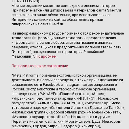
1187700006328).
Мнение редакции может не совпадать с мнением авторов.
При перепечатке или цитировании материалов сайта Sila-rf.ru
ссылка на источник обязательна, при использовании в
Интернет-изданиях и на сайтах обязательна прямая
гиперссылка на сайт Sila-rf.ru.
На информационном ресурсе применяются рекомендательные
технологии (информационные технологии предоставления
информации на основе сбора, систематизации и анализа
сведений, относящихся к предпочтениям пользователей сети
"Интернет", находящихся на территории Российской
Федерации)".
Подробнее
.
Пользовательское соглашение
.
*Meta Platforms признана экстремистской организацией, её
деятельность в России запрещена, а также принадлежащие ей
социальные сети Facebook и Instagram так же запрещены в
России. Экстремистские и террористические организации,
запрещенные в РФ: «АУЕ», «Правый сектор», «Азов»,
«Украинская повстанческая армия», «ИГИЛ» (ИГ, Исламское
государство), «Аль-Каида», «УНА-УНСО», «Меджлис крымско-
татарского народа», «Свидетели Иеговы», «Движение Талибан»,
«Исламская группа», «Добровольчий рух», «Чёрный комитет»,
«Мужское государство», «Штабы Навального» и другие.
Перечень иноагентов: Галкин, Моргенштерн, Дудь, Невзоров,
Макаревич, Гордон, Мирон Фёдоров (Оксимирон),