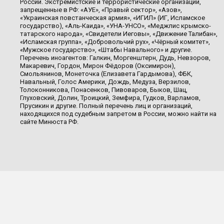
России. Экстремистские и террористические организации,
запрещенные в РФ: «АУЕ», «Правый сектор», «Азов»,
«Украинская повстанческая армия», «ИГИЛ» (ИГ, Исламское
государство), «Аль-Каида», «УНА-УНСО», «Меджлис крымско-
татарского народа», «Свидетели Иеговы», «Движение Талибан»,
«Исламская группа», «Добровольчий рух», «Чёрный комитет»,
«Мужское государство», «Штабы Навального» и другие.
Перечень иноагентов: Галкин, Моргенштерн, Дудь, Невзоров,
Макаревич, Гордон, Мирон Фёдоров (Оксимирон),
Смольянинов, Монеточка (Елизавета Гардымова), ФБК,
Навальный, Голос Америки, Дождь, Медуза, Верзилов,
Толоконникова, Понасенков, Пивоваров, Быков, Шац,
Глуховский, Долин, Троицкий, Земфира, Гудков, Варламов,
Прусикин и другие. Полный перечень лиц и организаций,
находящихся под судебным запретом в России, можно найти на
сайте Минюста РФ.