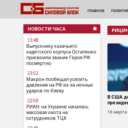
ГЛАВНОЕ
ПОЛИТИ
НОВОСТИ ЧАСА
РИЦИ
13:48
Выпускнику казачьего
кадетского корпуса Остапенко
присвоили звание Героя РФ
посмертно
23:52
Макрон пообещал усилить
давления на РФ из-за ночных
ударов по Киеву
В США д
22:59
президе
РИАН: на Украине началась
16 марта 
массовая охота на
сотрудников ТЦК