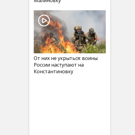
Малиновку
От них не укрыться: воины
России наступают на
Константиновку