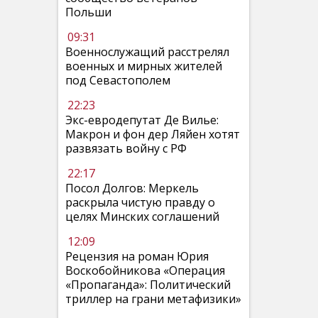
Польши
09:31
Военнослужащий расстрелял
военных и мирных жителей
под Севастополем
22:23
Экс-евродепутат Де Вилье:
Макрон и фон дер Ляйен хотят
развязать войну с РФ
22:17
Посол Долгов: Меркель
раскрыла чистую правду о
целях Минских соглашений
12:09
Рецензия на роман Юрия
Воскобойникова «Операция
«Пропаганда»: Политический
триллер на грани метафизики»