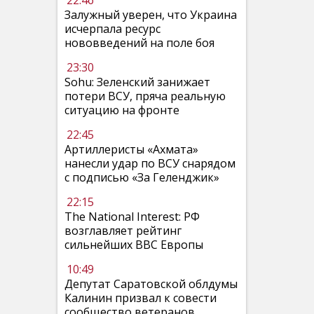
22:46
Залужный уверен, что Украина
исчерпала ресурс
нововведений на поле боя
23:30
Sohu: Зеленский занижает
потери ВСУ, пряча реальную
ситуацию на фронте
22:45
Артиллеристы «Ахмата»
нанесли удар по ВСУ снарядом
с подписью «За Геленджик»
22:15
The National Interest: РФ
возглавляет рейтинг
сильнейших ВВС Европы
10:49
Депутат Саратовской облдумы
Калинин призвал к совести
сообщество ветеранов