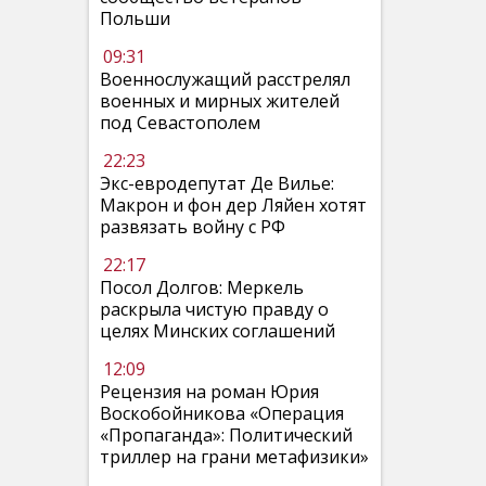
Польши
09:31
Военнослужащий расстрелял
военных и мирных жителей
под Севастополем
22:23
Экс-евродепутат Де Вилье:
Макрон и фон дер Ляйен хотят
развязать войну с РФ
22:17
Посол Долгов: Меркель
раскрыла чистую правду о
целях Минских соглашений
12:09
Рецензия на роман Юрия
Воскобойникова «Операция
«Пропаганда»: Политический
триллер на грани метафизики»