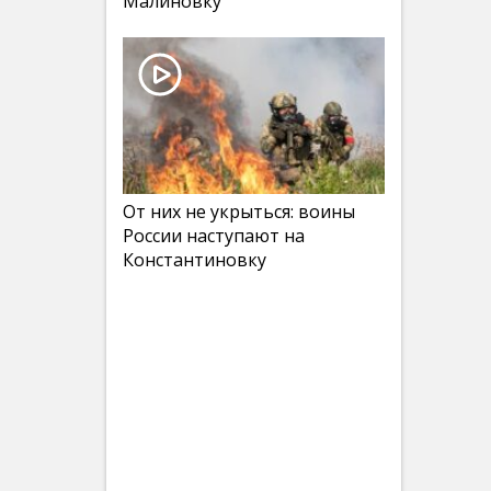
Малиновку
От них не укрыться: воины
России наступают на
Константиновку