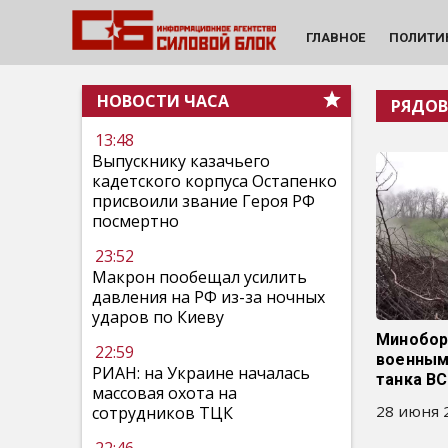
ГЛАВНОЕ
ПОЛИТИ
НОВОСТИ ЧАСА
РЯДОВ
13:48
Выпускнику казачьего
кадетского корпуса Остапенко
присвоили звание Героя РФ
посмертно
23:52
Макрон пообещал усилить
давления на РФ из-за ночных
ударов по Киеву
Минобор
22:59
военным
РИАН: на Украине началась
танка В
массовая охота на
28 июня 2
сотрудников ТЦК