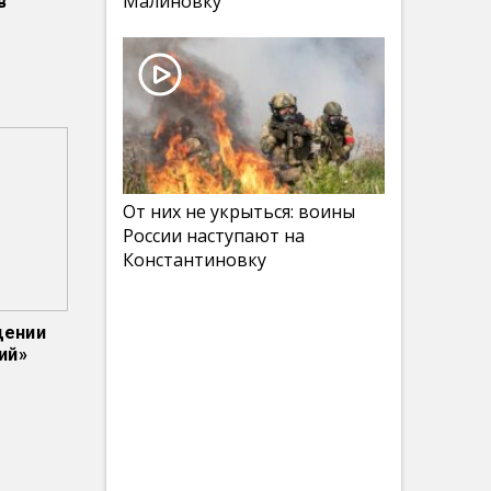
Малиновку
в
От них не укрыться: воины
России наступают на
Константиновку
щении
ий»