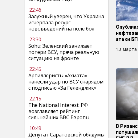
22:46
Залужный уверен, что Украина
исчерпала ресурс
Опублик
нововведений на поле боя
нефтеза
23:30
атаки БП
Sohu: Зеленский занижает
13 марта 
потери ВСУ, пряча реальную
ситуацию на фронте
22:45
Артиллеристы «Ахмата»
нанесли удар по ВСУ снарядом
с подписью «За Геленджик»
22:15
The National Interest: РФ
возглавляет рейтинг
сильнейших ВВС Европы
В Рязан
10:49
потушил
Депутат Саратовской облдумы