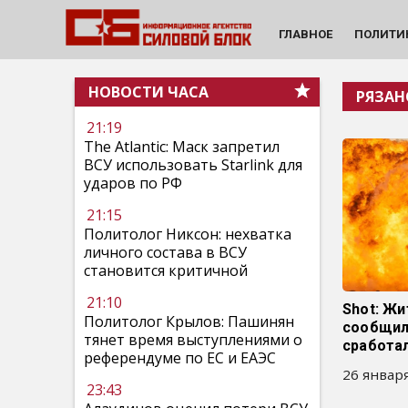
ГЛАВНОЕ
ПОЛИТИ
НОВОСТИ ЧАСА
РЯЗАН
21:19
The Atlantic: Маск запретил
ВСУ использовать Starlink для
ударов по РФ
21:15
Политолог Никсон: нехватка
личного состава в ВСУ
становится критичной
21:10
Shot: Жи
Политолог Крылов: Пашинян
сообщили
тянет время выступлениями о
сработа
референдуме по ЕС и ЕАЭС
26 января
23:43