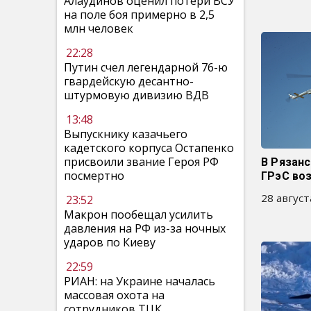
Алаудинов оценил потери ВСУ
на поле боя примерно в 2,5
млн человек
22:28
Путин счел легендарной 76-ю
гвардейскую десантно-
штурмовую дивизию ВДВ
13:48
Выпускнику казачьего
кадетского корпуса Остапенко
присвоили звание Героя РФ
В Рязанс
посмертно
ГРэС во
28 август
23:52
Макрон пообещал усилить
давления на РФ из-за ночных
ударов по Киеву
22:59
РИАН: на Украине началась
массовая охота на
сотрудников ТЦК