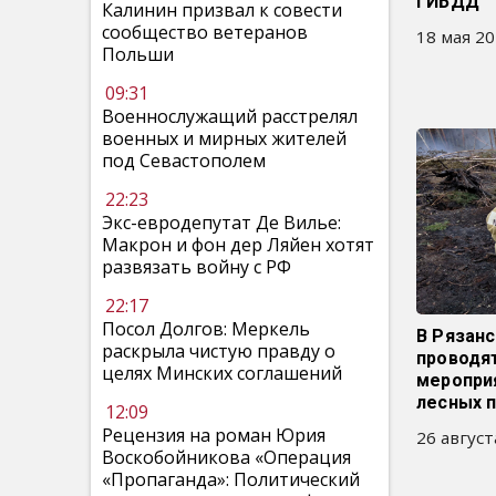
ГИБДД
Калинин призвал к совести
сообщество ветеранов
18 мая 20
Польши
09:31
Военнослужащий расстрелял
военных и мирных жителей
под Севастополем
22:23
Экс-евродепутат Де Вилье:
Макрон и фон дер Ляйен хотят
развязать войну с РФ
22:17
Посол Долгов: Меркель
В Рязанс
раскрыла чистую правду о
проводя
целях Минских соглашений
меропри
лесных 
12:09
Рецензия на роман Юрия
26 август
Воскобойникова «Операция
«Пропаганда»: Политический