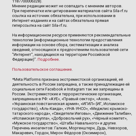
1187700006328).
Мнение редакции может не совпадать с мнением авторов.
При перепечатке или цитировании материалов сайта Sila-rf.ru
ссылка на источник обязательна, при использовании в
Интернет-изданиях и на сайтах обязательна прямая
гиперссылка на сайт Sila-rf.ru.
На информационном ресурсе применяются рекомендательные
технологии (информационные технологии предоставления
информации на основе сбора, систематизации и анализа
сведений, относящихся к предпочтениям пользователей сети
"Интернет", находящихся на территории Российской
Федерации)".
Подробнее
.
Пользовательское соглашение
.
*Meta Platforms признана экстремистской организацией, её
деятельность в России запрещена, а также принадлежащие ей
социальные сети Facebook и Instagram так же запрещены в
России. Экстремистские и террористические организации,
запрещенные в РФ: «АУЕ», «Правый сектор», «Азов»,
«Украинская повстанческая армия», «ИГИЛ» (ИГ, Исламское
государство), «Аль-Каида», «УНА-УНСО», «Меджлис крымско-
татарского народа», «Свидетели Иеговы», «Движение Талибан»,
«Исламская группа», «Добровольчий рух», «Чёрный комитет»,
«Мужское государство», «Штабы Навального» и другие.
Перечень иноагентов: Галкин, Моргенштерн, Дудь, Невзоров,
Макаревич, Гордон, Мирон Фёдоров (Оксимирон),