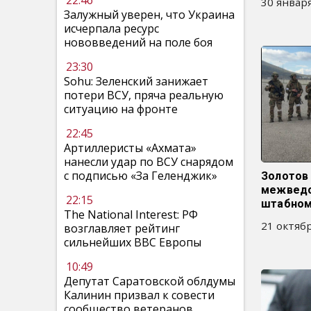
22:46
30 января
Залужный уверен, что Украина
исчерпала ресурс
нововведений на поле боя
23:30
Sohu: Зеленский занижает
потери ВСУ, пряча реальную
ситуацию на фронте
22:45
Артиллеристы «Ахмата»
нанесли удар по ВСУ снарядом
с подписью «За Геленджик»
Золотов 
межведо
22:15
штабном
The National Interest: РФ
21 октябр
возглавляет рейтинг
сильнейших ВВС Европы
10:49
Депутат Саратовской облдумы
Калинин призвал к совести
сообщество ветеранов