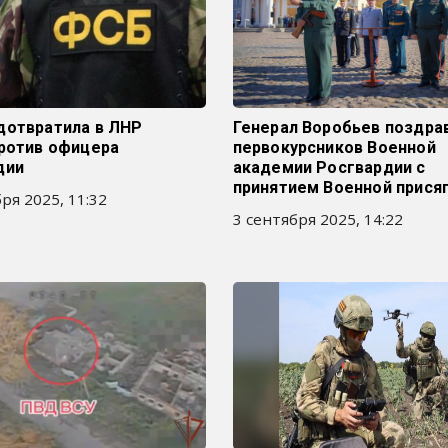
дотвратила в ЛНР
Генерал Воробьев поздра
против офицера
первокурсников Военной
дии
академии Росгвардии с
принятием Военной прися
ря 2025, 11:32
3 сентября 2025, 14:22