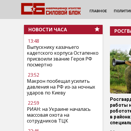
ГЛАВНОЕ
ПОЛИТИ
НОВОСТИ ЧАСА
РОСГВ
13:48
Выпускнику казачьего
кадетского корпуса Остапенко
присвоили звание Героя РФ
посмертно
23:52
Макрон пообещал усилить
давления на РФ из-за ночных
ударов по Киеву
Росгвар
22:59
работы 
РИАН: на Украине началась
роботот
массовая охота на
в района
сотрудников ТЦК
специал