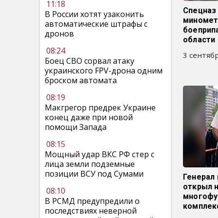
11:18
Спецназ
В России хотят узаконить
миномет
автоматические штрафы с
боеприп
дронов
области
08:24
3 сентябр
Боец СВО сорвал атаку
украинского FPV-дрона одним
броском автомата
08:19
Макгрегор предрек Украине
конец даже при новой
помощи Запада
08:15
Мощный удар ВКС РФ стер с
лица земли подземные
позиции ВСУ под Сумами
Генерал
открыл 
08:10
многофу
В РСМД предупредили о
комплек
последствиях неверной