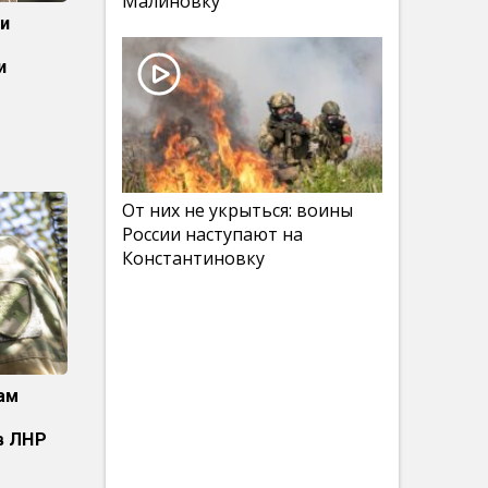
Малиновку
и
и
От них не укрыться: воины
России наступают на
Константиновку
ам
в ЛНР