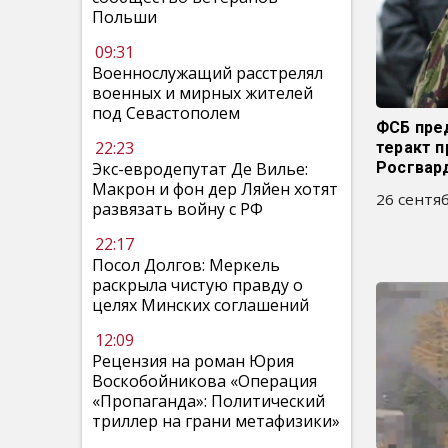
Польши
09:31
Военнослужащий расстрелял
военных и мирных жителей
под Севастополем
ФСБ пре
22:23
теракт 
Экс-евродепутат Де Вилье:
Росгвар
Макрон и фон дер Ляйен хотят
26 сентяб
развязать войну с РФ
22:17
Посол Долгов: Меркель
раскрыла чистую правду о
целях Минских соглашений
12:09
Рецензия на роман Юрия
Воскобойникова «Операция
«Пропаганда»: Политический
триллер на грани метафизики»