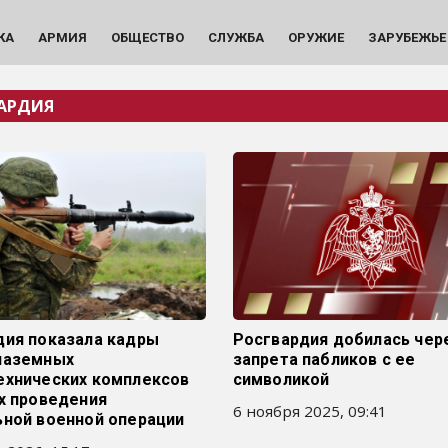
КА
АРМИЯ
ОБЩЕСТВО
СЛУЖБА
ОРУЖИЕ
ЗАРУБЕЖЬЕ
АРДИЯ
дия показала кадры
Росгвардия добилась чер
наземных
запрета пабликов с ее
ехнических комплексов
символикой
х проведения
6 ноября 2025, 09:41
ьной военной операции