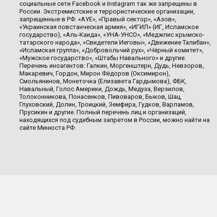
социальные сети Facebook и Instagram так же запрещены в
России. Экстремистские и террористические организации,
запрещенные в РФ: «АУЕ», «Правый сектор», «Азов»,
«Украинская повстанческая армия», «ИГИЛ» (ИГ, Исламское
государство), «Аль-Каида», «УНА-УНСО», «Меджлис крымско-
татарского народа», «Свидетели Иеговы», «Движение Талибан»,
«Исламская группа», «Добровольчий рух», «Чёрный комитет»,
«Мужское государство», «Штабы Навального» и другие.
Перечень иноагентов: Галкин, Моргенштерн, Дудь, Невзоров,
Макаревич, Гордон, Мирон Фёдоров (Оксимирон),
Смольянинов, Монеточка (Елизавета Гардымова), ФБК,
Навальный, Голос Америки, Дождь, Медуза, Верзилов,
Толоконникова, Понасенков, Пивоваров, Быков, Шац,
Глуховский, Долин, Троицкий, Земфира, Гудков, Варламов,
Прусикин и другие. Полный перечень лиц и организаций,
находящихся под судебным запретом в России, можно найти на
сайте Минюста РФ.