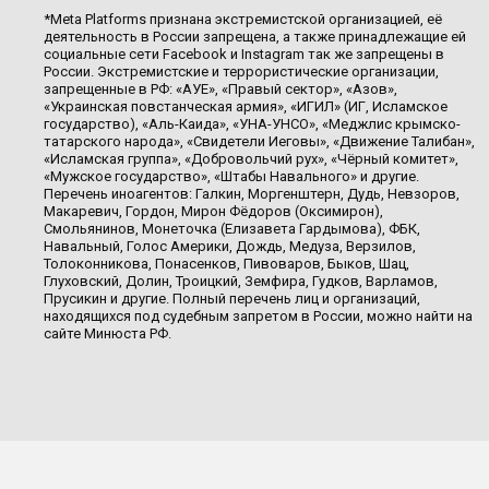
*Meta Platforms признана экстремистской организацией, её
деятельность в России запрещена, а также принадлежащие ей
социальные сети Facebook и Instagram так же запрещены в
России. Экстремистские и террористические организации,
запрещенные в РФ: «АУЕ», «Правый сектор», «Азов»,
«Украинская повстанческая армия», «ИГИЛ» (ИГ, Исламское
государство), «Аль-Каида», «УНА-УНСО», «Меджлис крымско-
татарского народа», «Свидетели Иеговы», «Движение Талибан»,
«Исламская группа», «Добровольчий рух», «Чёрный комитет»,
«Мужское государство», «Штабы Навального» и другие.
Перечень иноагентов: Галкин, Моргенштерн, Дудь, Невзоров,
Макаревич, Гордон, Мирон Фёдоров (Оксимирон),
Смольянинов, Монеточка (Елизавета Гардымова), ФБК,
Навальный, Голос Америки, Дождь, Медуза, Верзилов,
Толоконникова, Понасенков, Пивоваров, Быков, Шац,
Глуховский, Долин, Троицкий, Земфира, Гудков, Варламов,
Прусикин и другие. Полный перечень лиц и организаций,
находящихся под судебным запретом в России, можно найти на
сайте Минюста РФ.