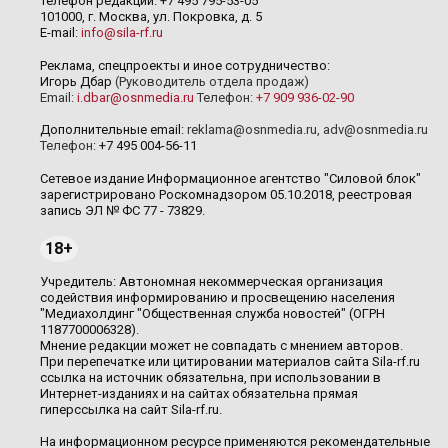
Телефон редакции: +7 495 795-53-05
101000, г. Москва, ул. Покровка, д. 5
E-mail:
info@sila-rf.ru
Реклама, спецпроекты и иное сотрудничество:
Игорь Дбар
(Руководитель отдела продаж)
Email:
i.dbar@osnmedia.ru
Телефон:
+7 909 936-02-90
Дополнительные email:
reklama@osnmedia.ru
,
adv@osnmedia.ru
Телефон:
+7 495 004-56-11
Сетевое издание Информационное агентство "Силовой блок"
зарегистрировано Роскомнадзором 05.10.2018, реестровая
запись ЭЛ № ФС 77 - 73829.
18+
Учредитель: Автономная некоммерческая организация
содействия информированию и просвещению населения
"Медиахолдинг "Общественная служба новостей" (ОГРН
1187700006328).
Мнение редакции может не совпадать с мнением авторов.
При перепечатке или цитировании материалов сайта Sila-rf.ru
ссылка на источник обязательна, при использовании в
Интернет-изданиях и на сайтах обязательна прямая
гиперссылка на сайт Sila-rf.ru.
На информационном ресурсе применяются рекомендательные