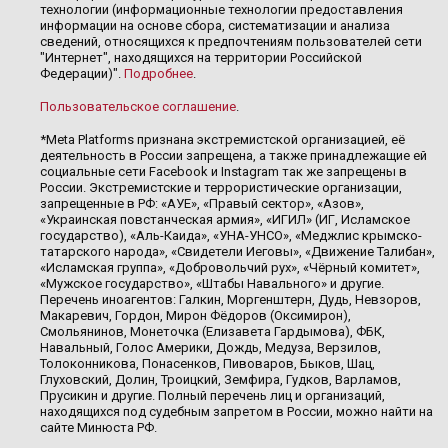
технологии (информационные технологии предоставления
информации на основе сбора, систематизации и анализа
сведений, относящихся к предпочтениям пользователей сети
"Интернет", находящихся на территории Российской
Федерации)".
Подробнее
.
Пользовательское соглашение
.
*Meta Platforms признана экстремистской организацией, её
деятельность в России запрещена, а также принадлежащие ей
социальные сети Facebook и Instagram так же запрещены в
России. Экстремистские и террористические организации,
запрещенные в РФ: «АУЕ», «Правый сектор», «Азов»,
«Украинская повстанческая армия», «ИГИЛ» (ИГ, Исламское
государство), «Аль-Каида», «УНА-УНСО», «Меджлис крымско-
татарского народа», «Свидетели Иеговы», «Движение Талибан»,
«Исламская группа», «Добровольчий рух», «Чёрный комитет»,
«Мужское государство», «Штабы Навального» и другие.
Перечень иноагентов: Галкин, Моргенштерн, Дудь, Невзоров,
Макаревич, Гордон, Мирон Фёдоров (Оксимирон),
Смольянинов, Монеточка (Елизавета Гардымова), ФБК,
Навальный, Голос Америки, Дождь, Медуза, Верзилов,
Толоконникова, Понасенков, Пивоваров, Быков, Шац,
Глуховский, Долин, Троицкий, Земфира, Гудков, Варламов,
Прусикин и другие. Полный перечень лиц и организаций,
находящихся под судебным запретом в России, можно найти на
сайте Минюста РФ.