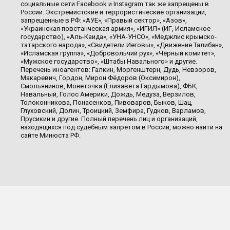
социальные сети Facebook и Instagram так же запрещены в
России. Экстремистские и террористические организации,
запрещенные в РФ: «АУЕ», «Правый сектор», «Азов»,
«Украинская повстанческая армия», «ИГИЛ» (ИГ, Исламское
государство), «Аль-Каида», «УНА-УНСО», «Меджлис крымско-
татарского народа», «Свидетели Иеговы», «Движение Талибан»,
«Исламская группа», «Добровольчий рух», «Чёрный комитет»,
«Мужское государство», «Штабы Навального» и другие.
Перечень иноагентов: Галкин, Моргенштерн, Дудь, Невзоров,
Макаревич, Гордон, Мирон Фёдоров (Оксимирон),
Смольянинов, Монеточка (Елизавета Гардымова), ФБК,
Навальный, Голос Америки, Дождь, Медуза, Верзилов,
Толоконникова, Понасенков, Пивоваров, Быков, Шац,
Глуховский, Долин, Троицкий, Земфира, Гудков, Варламов,
Прусикин и другие. Полный перечень лиц и организаций,
находящихся под судебным запретом в России, можно найти на
сайте Минюста РФ.