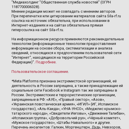
"Медиахолдинг "Общественная служба новостей" (ОГРН
1187700006328).
Мнение редакции может не совпадать с мнением авторов.
При перепечатке или цитировании материалов сайта Sila-rf.ru
ссылка на источник обязательна, при использовании в
Интернет-изданиях и на сайтах обязательна прямая
гиперссылка на сайт Sila-rf.ru.
На информационном ресурсе применяются рекомендательные
технологии (информационные технологии предоставления
информации на основе сбора, систематизации и анализа
сведений, относящихся к предпочтениям пользователей сети
"Интернет", находящихся на территории Российской
Федерации)".
Подробнее
.
Пользовательское соглашение
.
*Meta Platforms признана экстремистской организацией, её
деятельность в России запрещена, а также принадлежащие ей
социальные сети Facebook и Instagram так же запрещены в
России. Экстремистские и террористические организации,
запрещенные в РФ: «АУЕ», «Правый сектор», «Азов»,
«Украинская повстанческая армия», «ИГИЛ» (ИГ, Исламское
государство), «Аль-Каида», «УНА-УНСО», «Меджлис крымско-
татарского народа», «Свидетели Иеговы», «Движение Талибан»,
«Исламская группа», «Добровольчий рух», «Чёрный комитет»,
«Мужское государство», «Штабы Навального» и другие.
Перечень иноагентов: Галкин, Моргенштерн, Дудь, Невзоров,