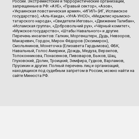
России. Экстремистские и террористические организации,
запрещенные в РФ: «АУЕ», «Правый сектор», «Азов»,
«Украинская повстанческая армия», «ИГИЛ» (ИГ, Исламское
государство), «Аль-Каида», «УНА-УНСО», «Меджлис крымско-
татарского народа», «Свидетели Иеговы», «Движение Талибан»,
«Исламская группа», «Добровольчий рух», «Чёрный комитет»,
«Мужское государство», «Штабы Навального» и другие.
Перечень иноагентов: Галкин, Моргенштерн, Дудь, Невзоров,
Макаревич, Гордон, Мирон Фёдоров (Оксимирон),
Смольянинов, Монеточка (Елизавета Гардымова), ФБК,
Навальный, Голос Америки, Дождь, Медуза, Верзилов,
Толоконникова, Понасенков, Пивоваров, Быков, Шац,
Глуховский, Долин, Троицкий, Земфира, Гудков, Варламов,
Прусикин и другие. Полный перечень лиц и организаций,
находящихся под судебным запретом в России, можно найти на
сайте Минюста РФ.