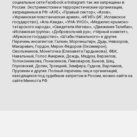
социальные сети Facebook и Instagram так же запрещены в
России. Экстремистские и террористические организации,
запрещенные в РФ: «АУЕ», «Правый сектор», «Азов»,
«Украинская повстанческая армия», «ИГИЛ» (ИГ, Исламское
государство), «Аль-Каида», «УНА-УНСО», «Меджлис крымско-
татарского народа», «Свидетели Иеговы», «Движение Талибан»,
«Исламская группа», «Добровольчий рух», «Чёрный комитет»,
«Мужское государство», «Штабы Навального» и другие.
Перечень иноагентов: Галкин, Моргенштерн, Дудь, Невзоров,
Макаревич, Гордон, Мирон Фёдоров (Оксимирон),
Смольянинов, Монеточка (Елизавета Гардымова), ФБК,
Навальный, Голос Америки, Дождь, Медуза, Верзилов,
Толоконникова, Понасенков, Пивоваров, Быков, Шац,
Глуховский, Долин, Троицкий, Земфира, Гудков, Варламов,
Прусикин и другие. Полный перечень лиц и организаций,
находящихся под судебным запретом в России, можно найти на
сайте Минюста РФ.