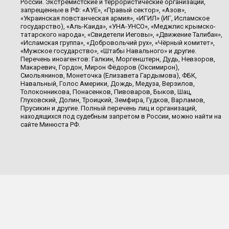
России. Экстремистские и террористические организации,
запрещенные в РФ: «АУЕ», «Правый сектор», «Азов»,
«Украинская повстанческая армия», «ИГИЛ» (ИГ, Исламское
государство), «Аль-Каида», «УНА-УНСО», «Меджлис крымско-
татарского народа», «Свидетели Иеговы», «Движение Талибан»,
«Исламская группа», «Добровольчий рух», «Чёрный комитет»,
«Мужское государство», «Штабы Навального» и другие.
Перечень иноагентов: Галкин, Моргенштерн, Дудь, Невзоров,
Макаревич, Гордон, Мирон Фёдоров (Оксимирон),
Смольянинов, Монеточка (Елизавета Гардымова), ФБК,
Навальный, Голос Америки, Дождь, Медуза, Верзилов,
Толоконникова, Понасенков, Пивоваров, Быков, Шац,
Глуховский, Долин, Троицкий, Земфира, Гудков, Варламов,
Прусикин и другие. Полный перечень лиц и организаций,
находящихся под судебным запретом в России, можно найти на
сайте Минюста РФ.