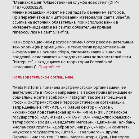
"Медиахолдинг "Общественная служба новостей" (ОГРН
1187700006328).
Мнение редакции может не совпадать с мнением авторов.
При перепечатке или цитировании материалов сайта Sila-rf.ru
ссылка на источник обязательна, при использовании в
Интернет-изданиях и на сайтах обязательна прямая
гиперссылка на сайт Sila-rf.ru.
На информационном ресурсе применяются рекомендательные
технологии (информационные технологии предоставления
информации на основе сбора, систематизации и анализа
сведений, относящихся к предпочтениям пользователей сети
"Интернет", находящихся на территории Российской
Федерации)".
Подробнее
.
Пользовательское соглашение
.
*Meta Platforms признана экстремистской организацией, её
деятельность в России запрещена, а также принадлежащие ей
социальные сети Facebook и Instagram так же запрещены в
России. Экстремистские и террористические организации,
запрещенные в РФ: «АУЕ», «Правый сектор», «Азов»,
«Украинская повстанческая армия», «ИГИЛ» (ИГ, Исламское
государство), «Аль-Каида», «УНА-УНСО», «Меджлис крымско-
татарского народа», «Свидетели Иеговы», «Движение Талибан»,
«Исламская группа», «Добровольчий рух», «Чёрный комитет»,
«Мужское государство», «Штабы Навального» и другие.
Перечень иноагентов: Галкин, Моргенштерн, Дудь, Невзоров,