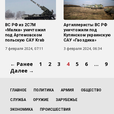
ВС РФ из 2С7М
Артиллеристы ВС РФ
«Малка» уничтожил
уничтожили под
под Артемовском
Купянском украинскую
польскую САУ Krab
САУ «Гвоздика»
7 февраля 2024, 07:11
3 февраля 2024, 06:34
← Ранее
1
2
3
4
5
6
…
9
Далее →
ГЛАВНОЕ
ПОЛИТИКА
АРМИЯ
ОБЩЕСТВО
СЛУЖБА
ОРУЖИЕ
ЗАРУБЕЖЬЕ
ЭКОНОМИКА
ПРОИСШЕСТВИЯ