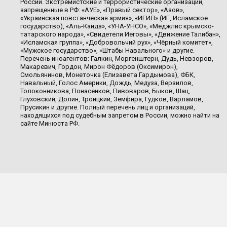
России. Экстремистские и террористические организации,
запрещенные в РФ: «АУЕ», «Правый сектор», «Азов»,
«Украинская повстанческая армия», «ИГИЛ» (ИГ, Исламское
государство), «Аль-Каида», «УНА-УНСО», «Меджлис крымско-
татарского народа», «Свидетели Иеговы», «Движение Талибан»,
«Исламская группа», «Добровольчий рух», «Чёрный комитет»,
«Мужское государство», «Штабы Навального» и другие.
Перечень иноагентов: Галкин, Моргенштерн, Дудь, Невзоров,
Макаревич, Гордон, Мирон Фёдоров (Оксимирон),
Смольянинов, Монеточка (Елизавета Гардымова), ФБК,
Навальный, Голос Америки, Дождь, Медуза, Верзилов,
Толоконникова, Понасенков, Пивоваров, Быков, Шац,
Глуховский, Долин, Троицкий, Земфира, Гудков, Варламов,
Прусикин и другие. Полный перечень лиц и организаций,
находящихся под судебным запретом в России, можно найти на
сайте Минюста РФ.