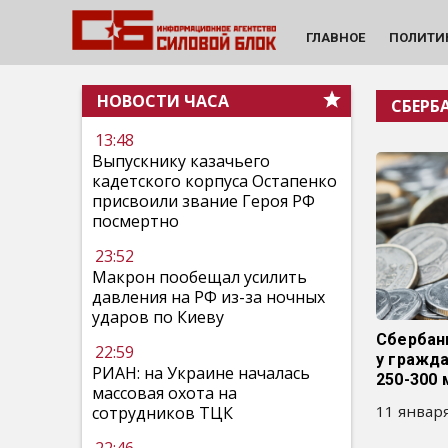
ГЛАВНОЕ
ПОЛИТИ
НОВОСТИ ЧАСА
СБЕРБ
13:48
Выпускнику казачьего
кадетского корпуса Остапенко
присвоили звание Героя РФ
посмертно
23:52
Макрон пообещал усилить
давления на РФ из-за ночных
ударов по Киеву
Сбербан
22:59
у гражда
РИАН: на Украине началась
250-300 
массовая охота на
11 января
сотрудников ТЦК