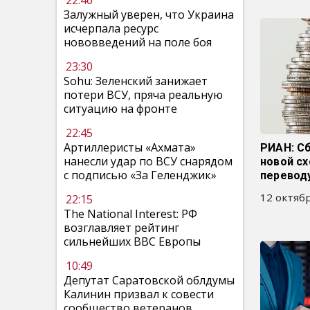
22:46
Залужный уверен, что Украина
исчерпала ресурс
нововведений на поле боя
23:30
Sohu: Зеленский занижает
потери ВСУ, пряча реальную
ситуацию на фронте
22:45
Артиллеристы «Ахмата»
РИАН: С
нанесли удар по ВСУ снарядом
новой с
с подписью «За Геленджик»
перевод
12 октябр
22:15
The National Interest: РФ
возглавляет рейтинг
сильнейших ВВС Европы
10:49
Депутат Саратовской облдумы
Калинин призвал к совести
сообщество ветеранов