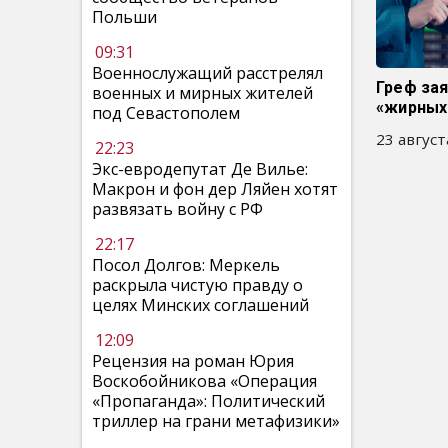
Польши
09:31
Военнослужащий расстрелял
Греф зая
военных и мирных жителей
«жирных
под Севастополем
23 август
22:23
Экс-евродепутат Де Вилье:
Макрон и фон дер Ляйен хотят
развязать войну с РФ
22:17
Посол Долгов: Меркель
раскрыла чистую правду о
целях Минских соглашений
12:09
Рецензия на роман Юрия
Воскобойникова «Операция
«Пропаганда»: Политический
триллер на грани метафизики»