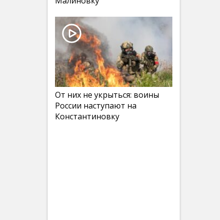
Малиновку
От них не укрыться: воины
России наступают на
Константиновку