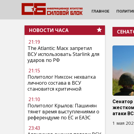
ГЛАВНОЕ
ПОЛИТИ
НОВОСТИ ЧАСА
СЕНАТ
21:19
The Atlantic: Маск запретил
ВСУ использовать Starlink для
ударов по РФ
21:15
Политолог Никсон: нехватка
личного состава в ВСУ
становится критичной
21:10
Сенатор
Политолог Крылов: Пашинян
жестком
тянет время выступлениями о
атаки В
референдуме по ЕС и ЕАЭС
1 мая 202
23:43