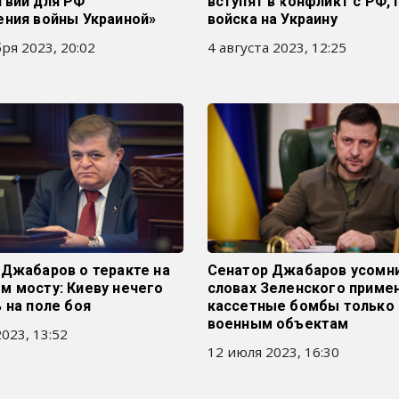
твий для РФ
вступят в конфликт с РФ, 
ения войны Украиной»
войска на Украину
ря 2023, 20:02
4 августа 2023, 12:25
 Джабаров о теракте на
Сенатор Джабаров усомни
м мосту: Киеву нечего
словах Зеленского приме
 на поле боя
кассетные бомбы только 
военным объектам
023, 13:52
12 июля 2023, 16:30