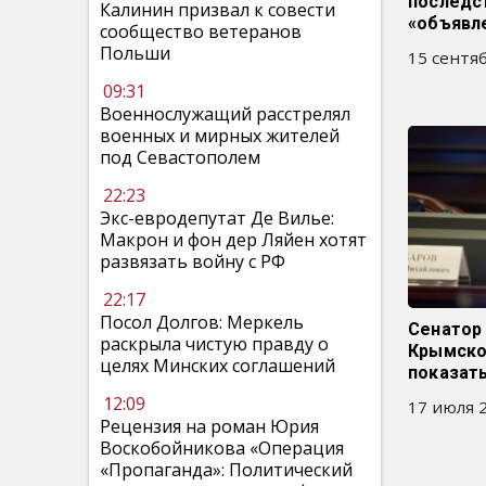
последс
Калинин призвал к совести
«объявл
сообщество ветеранов
Польши
15 сентяб
09:31
Военнослужащий расстрелял
военных и мирных жителей
под Севастополем
22:23
Экс-евродепутат Де Вилье:
Макрон и фон дер Ляйен хотят
развязать войну с РФ
22:17
Посол Долгов: Меркель
Сенатор
раскрыла чистую правду о
Крымско
целях Минских соглашений
показать
12:09
17 июля 2
Рецензия на роман Юрия
Воскобойникова «Операция
«Пропаганда»: Политический