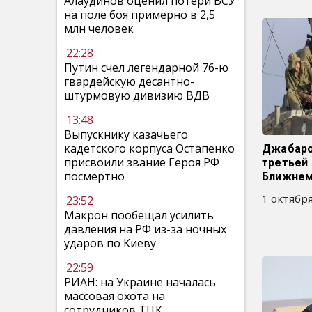
Алаудинов оценил потери ВСУ
на поле боя примерно в 2,5
млн человек
22:28
Путин счел легендарной 76-ю
гвардейскую десантно-
штурмовую дивизию ВДВ
13:48
Выпускнику казачьего
кадетского корпуса Остапенко
Джабаро
присвоили звание Героя РФ
третьей 
посмертно
Ближнем
1 октября
23:52
Макрон пообещал усилить
давления на РФ из-за ночных
ударов по Киеву
22:59
РИАН: на Украине началась
массовая охота на
сотрудников ТЦК