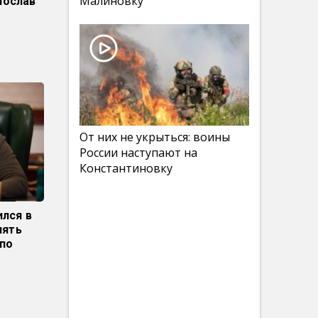
Малиновку
послав
От них не укрыться: воины
России наступают на
Константиновку
лся в
нять
по