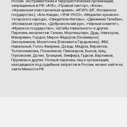
России. Экстремистские и террористические организации,
запрещенные в РФ: «АУЕ», «Правый сектор», «Азов»,
«Украинская повстанческая армия», «ИГИЛ» (ИГ, Исламское
государство), «Аль-Каида», «УНА-УНСО», «Меджлис крымско-
татарского народа», «Свидетели Иеговы», «Движение Талибан»,
«Исламская группа», «Добровольчий рух», «Чёрный комитет»,
«Мужское государство», «Штабы Навального» и другие.
Перечень иноагентов: Галкин, Моргенштерн, Дудь, Невзоров,
Макаревич, Гордон, Мирон Фёдоров (Оксимирон),
Смольянинов, Монеточка (Елизавета Гардымова), ФБК,
Навальный, Голос Америки, Дождь, Медуза, Верзилов,
Толоконникова, Понасенков, Пивоваров, Быков, Шац,
Глуховский, Долин, Троицкий, Земфира, Гудков, Варламов,
Прусикин и другие. Полный перечень лиц и организаций,
находящихся под судебным запретом в России, можно найти на
сайте Минюста РФ.