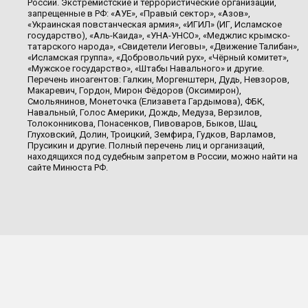
России. Экстремистские и террористические организации,
запрещенные в РФ: «АУЕ», «Правый сектор», «Азов»,
«Украинская повстанческая армия», «ИГИЛ» (ИГ, Исламское
государство), «Аль-Каида», «УНА-УНСО», «Меджлис крымско-
татарского народа», «Свидетели Иеговы», «Движение Талибан»,
«Исламская группа», «Добровольчий рух», «Чёрный комитет»,
«Мужское государство», «Штабы Навального» и другие.
Перечень иноагентов: Галкин, Моргенштерн, Дудь, Невзоров,
Макаревич, Гордон, Мирон Фёдоров (Оксимирон),
Смольянинов, Монеточка (Елизавета Гардымова), ФБК,
Навальный, Голос Америки, Дождь, Медуза, Верзилов,
Толоконникова, Понасенков, Пивоваров, Быков, Шац,
Глуховский, Долин, Троицкий, Земфира, Гудков, Варламов,
Прусикин и другие. Полный перечень лиц и организаций,
находящихся под судебным запретом в России, можно найти на
сайте Минюста РФ.