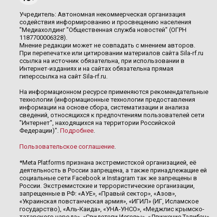
Учредитель: Автономная некоммерческая организация
содействия информированию и просвещению населения
"Медиахолдинг "Общественная служба новостей" (ОГРН
1187700006328).
Мнение редакции может не совпадать с мнением авторов.
При перепечатке или цитировании материалов сайта Sila-rf.ru
ссылка на источник обязательна, при использовании в
Интернет-изданиях и на сайтах обязательна прямая
гиперссылка на сайт Sila-rf.ru.
На информационном ресурсе применяются рекомендательные
технологии (информационные технологии предоставления
информации на основе сбора, систематизации и анализа
сведений, относящихся к предпочтениям пользователей сети
"Интернет", находящихся на территории Российской
Федерации)".
Подробнее
.
Пользовательское соглашение
.
*Meta Platforms признана экстремистской организацией, её
деятельность в России запрещена, а также принадлежащие ей
социальные сети Facebook и Instagram так же запрещены в
России. Экстремистские и террористические организации,
запрещенные в РФ: «АУЕ», «Правый сектор», «Азов»,
«Украинская повстанческая армия», «ИГИЛ» (ИГ, Исламское
государство), «Аль-Каида», «УНА-УНСО», «Меджлис крымско-
татарского народа», «Свидетели Иеговы», «Движение Талибан»,