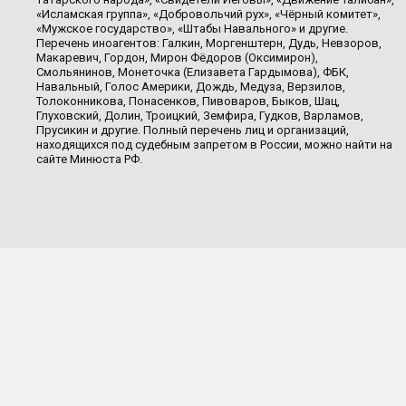
«Исламская группа», «Добровольчий рух», «Чёрный комитет»,
«Мужское государство», «Штабы Навального» и другие.
Перечень иноагентов: Галкин, Моргенштерн, Дудь, Невзоров,
Макаревич, Гордон, Мирон Фёдоров (Оксимирон),
Смольянинов, Монеточка (Елизавета Гардымова), ФБК,
Навальный, Голос Америки, Дождь, Медуза, Верзилов,
Толоконникова, Понасенков, Пивоваров, Быков, Шац,
Глуховский, Долин, Троицкий, Земфира, Гудков, Варламов,
Прусикин и другие. Полный перечень лиц и организаций,
находящихся под судебным запретом в России, можно найти на
сайте Минюста РФ.