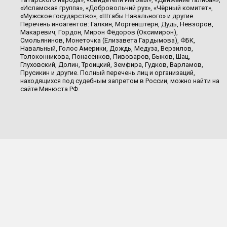
«Исламская группа», «Добровольчий рух», «Чёрный комитет»,
«Мужское государство», «Штабы Навального» и другие.
Перечень иноагентов: Галкин, Моргенштерн, Дудь, Невзоров,
Макаревич, Гордон, Мирон Фёдоров (Оксимирон),
Смольянинов, Монеточка (Елизавета Гардымова), ФБК,
Навальный, Голос Америки, Дождь, Медуза, Верзилов,
Толоконникова, Понасенков, Пивоваров, Быков, Шац,
Глуховский, Долин, Троицкий, Земфира, Гудков, Варламов,
Прусикин и другие. Полный перечень лиц и организаций,
находящихся под судебным запретом в России, можно найти на
сайте Минюста РФ.