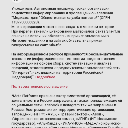
Учредитель: Автономная некоммерческая организация
содействия информированию и просвещению населения
"Медиахолдинг "Общественная служба новостей" (ОГРН
1187700006328).
Мнение редакции может не совпадать с мнением авторов.
При перепечатке или цитировании материалов сайта Sila-rf.ru
ссылка на источник обязательна, при использовании в
Интернет-изданиях и на сайтах обязательна прямая
гиперссылка на сайт Sila-rf.ru.
На информационном ресурсе применяются рекомендательные
технологии (информационные технологии предоставления
информации на основе сбора, систематизации и анализа
сведений, относящихся к предпочтениям пользователей сети
"Интернет", находящихся на территории Российской
Федерации)".
Подробнее
.
Пользовательское соглашение
.
*Meta Platforms признана экстремистской организацией, её
деятельность в России запрещена, а также принадлежащие ей
социальные сети Facebook и Instagram так же запрещены в
России. Экстремистские и террористические организации,
запрещенные в РФ: «АУЕ», «Правый сектор», «Азов»,
«Украинская повстанческая армия», «ИГИЛ» (ИГ, Исламское
государство), «Аль-Каида», «УНА-УНСО», «Меджлис крымско-
татарского народа», «Свидетели Иеговы», «Движение Талибан»,