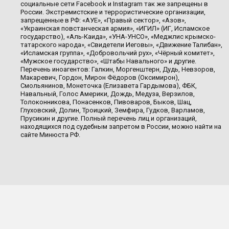
социальные сети Facebook и Instagram так же запрещены в
России. Экстремистские и террористические организации,
запрещенные в РФ: «АУЕ», «Правый сектор», «Азов»,
«Украинская повстанческая армия», «ИГИЛ» (ИГ, Исламское
государство), «Аль-Каида», «УНА-УНСО», «Меджлис крымско-
татарского народа», «Свидетели Иеговы», «Движение Талибан»,
«Исламская группа», «Добровольчий рух», «Чёрный комитет»,
«Мужское государство», «Штабы Навального» и другие.
Перечень иноагентов: Галкин, Моргенштерн, Дудь, Невзоров,
Макаревич, Гордон, Мирон Фёдоров (Оксимирон),
Смольянинов, Монеточка (Елизавета Гардымова), ФБК,
Навальный, Голос Америки, Дождь, Медуза, Верзилов,
Толоконникова, Понасенков, Пивоваров, Быков, Шац,
Глуховский, Долин, Троицкий, Земфира, Гудков, Варламов,
Прусикин и другие. Полный перечень лиц и организаций,
находящихся под судебным запретом в России, можно найти на
сайте Минюста РФ.